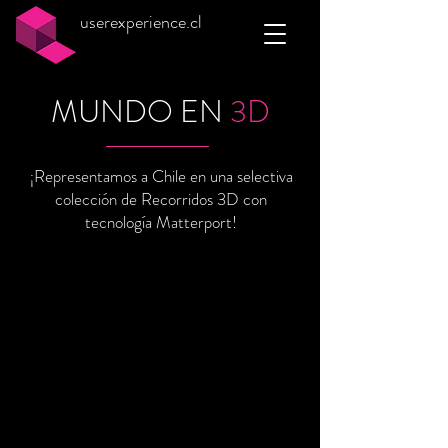
userexperience.cl
MUNDO EN
3D
¡Representamos a Chile en una selectiva
colección de Recorridos 3D con
tecnología Matterport!