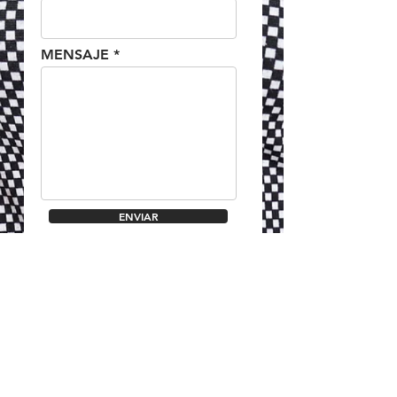
MENSAJE
ENVIAR
hablemos@userexperience.cl
Llámanos al +56 9 4260 3874