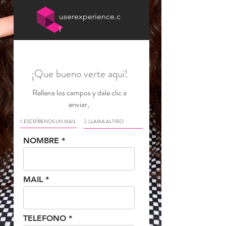
userexperience.c
l
¡Que bueno verte aquí!
Rellena los campos y dale clic a
enviar,
1. ESCRÍBENOS UN MAIL
2. LLAMA ALTIRO
NOMBRE
MAIL
TELEFONO